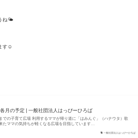
🌤️
す☺️
各月の予定 | 一般社団法人はっぴーひろば
までの子育て広場 利用するママが帰り道に「はみんぐ」（ハナウタ）歌
来たママの気持ちが軽くなる広場を目指しています…
一般社団法人はっぴーひろば