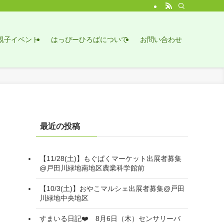
親子イベント
はっぴーひろばについて
お問い合わせ
最近の投稿
【11/28(土)】もぐぱくマーケット出展者募集
@戸田川緑地南地区農業科学館前
【10/3(土)】おやこマルシェ出展者募集@戸田
川緑地中央地区
すまいる日記❤️ 8月6日（木）センサリーバ