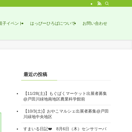
親子イベント
はっぴーひろばについて
お問い合わせ
最近の投稿
【11/28(土)】もぐぱくマーケット出展者募集
@戸田川緑地南地区農業科学館前
【10/3(土)】おやこマルシェ出展者募集@戸田
川緑地中央地区
すまいる日記❤️ 8月6日（木）センサリーバ