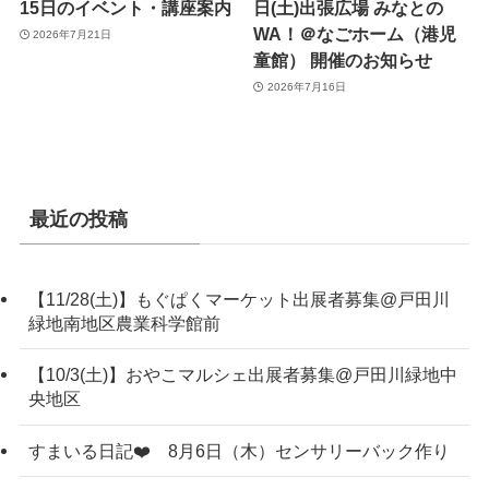
15日のイベント・講座案内
日(土)出張広場 みなとの
WA！＠なごホーム（港児
2026年7月21日
童館） 開催のお知らせ
2026年7月16日
最近の投稿
【11/28(土)】もぐぱくマーケット出展者募集@戸田川
緑地南地区農業科学館前
【10/3(土)】おやこマルシェ出展者募集@戸田川緑地中
央地区
すまいる日記❤️ 8月6日（木）センサリーバック作り