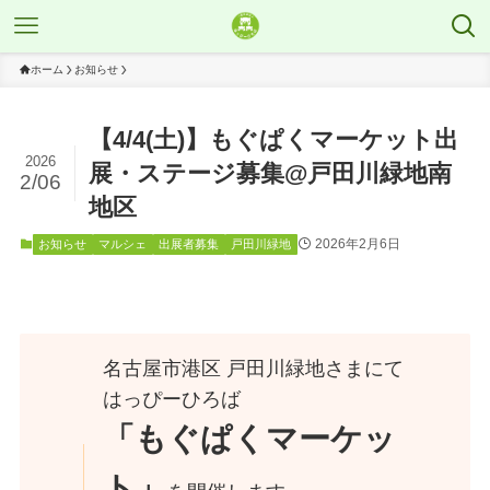
ホーム
お知らせ
【4/4(土)】もぐぱくマーケット出
2026
展・ステージ募集@戸田川緑地南
2/06
地区
2026年2月6日
お知らせ
マルシェ
出展者募集
戸田川緑地
名古屋市港区 戸田川緑地さまにて
はっぴーひろば
「もぐぱくマーケッ
ト」