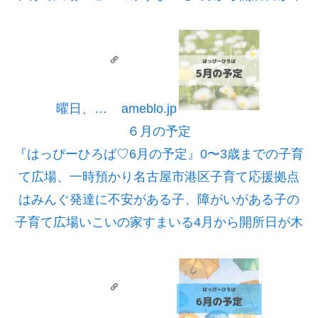
曜日、…
ameblo.jp
６月の予定
『はっぴーひろば♡6月の予定』
0〜3歳までの子育
て広場、一時預かり名古屋市港区子育て応援拠点
はみんぐ発達に不安がある子、障がいがある子の
子育て広場いこいの家すまいる4月から開所日が木