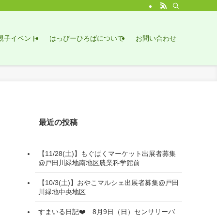
親子イベント
はっぴーひろばについて
お問い合わせ
最近の投稿
【11/28(土)】もぐぱくマーケット出展者募集
@戸田川緑地南地区農業科学館前
【10/3(土)】おやこマルシェ出展者募集@戸田
川緑地中央地区
すまいる日記❤️ 8月9日（日）センサリーバ