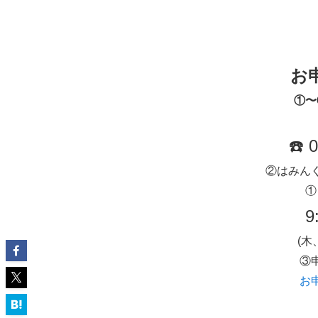
お
①〜
☎️ 
②はみん
①
9
(木
③
お