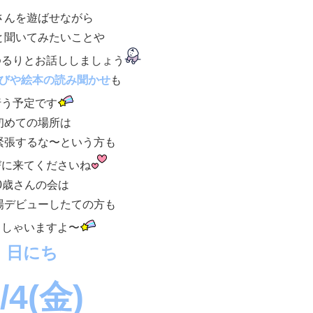
さんを遊ばせながら
と聞いてみたいことや
ゆるりとお話ししましょう
びや絵本の読み聞かせ
も
行う予定です
初めての場所は
緊張するな〜という方も
びに来てくださいね
0歳さんの会は
場デビューしたての方も
っしゃいますよ〜
日にち
/4(金)